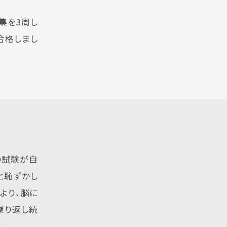
集を3周し
合格しまし
の試験が自
と恥ずかし
より、脳に
繰り返し続
。