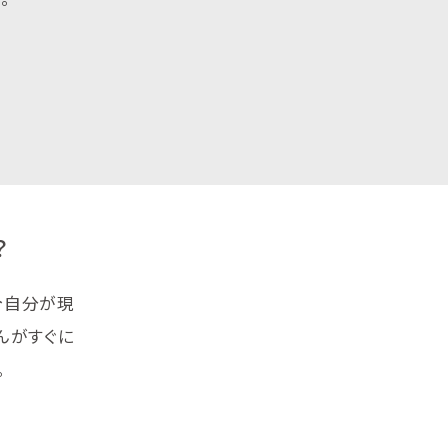
？
今自分が現
んがすぐに
。