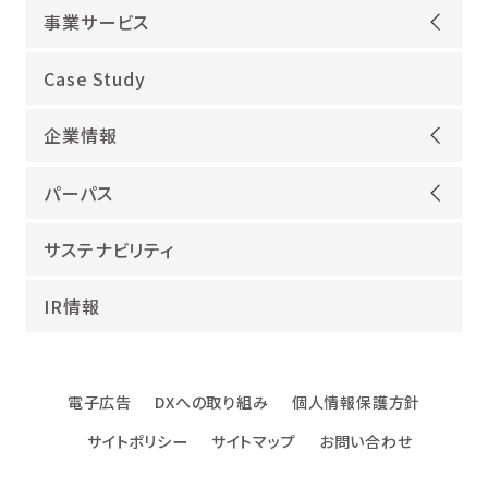
事業サービス
オープンアップグループが選ばれる理由
Case Study
機電領域
企業情報
ITインフラ
ごあいさつ
IT開発
パーパス
会社概要
建設領域
当社グループのパーパス
サステナビリティ
沿革
海外領域
パーパス実現への取り組み
役員紹介
教育・人材紹介
IR情報
幸せな仕事総合研究所
グループ企業
障害者雇用
パーパスサポーター
数字でみるオープンアップグループ
エンジニアインタビュー
電子広告
DXへの取り組み
個人情報保護方針
エンジニアデータ
サイトポリシー
サイトマップ
お問い合わせ
DXへの取り組み