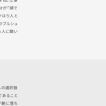
すね。仕事
分が「頭で
やはり人と
ラブルシュ
る人に聞い
んの選択肢
であること
が腑に落ち