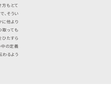
せ方もとて
で、そうい
かに他より
つ取っても
をひたすら
の中の定義
伝わるよう