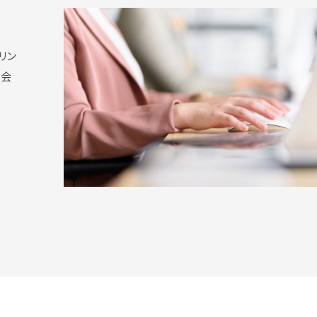
リン
プ会