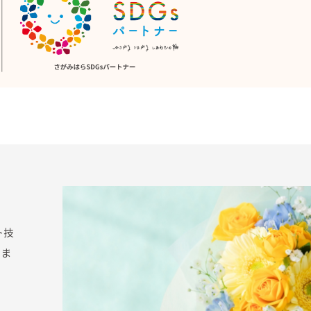
ト技
いま