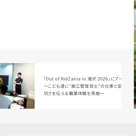
滝沢 2026」にブース出展
「
"の仕事と安全の⼤
し
施〜
化