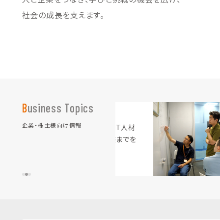
社会の成長を支えます。
Business Topics
企業・株主様向け情報
「Out of KidZania in 
〜こども達に"施⼯管理技⼠
切さを伝える職業体験を実