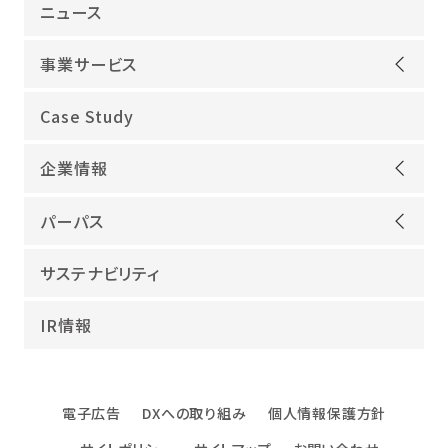
ニュース
事業サービス
オープンアップグループが選ばれる理由
Case Study
機電領域
企業情報
ITインフラ
ごあいさつ
IT開発
パーパス
会社概要
建設領域
当社グループのパーパス
サステナビリティ
沿革
海外領域
パーパス実現への取り組み
役員紹介
教育・人材紹介
IR情報
幸せな仕事総合研究所
グループ企業
障害者雇用
パーパスサポーター
数字でみるオープンアップグループ
エンジニアインタビュー
電子広告
DXへの取り組み
個人情報保護方針
エンジニアデータ