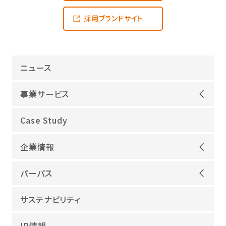
採用ブランドサイト
ニュース
事業サービス
オープンアップグループが選ばれる理由
Case Study
機電領域
企業情報
ITインフラ
ごあいさつ
IT開発
パーパス
会社概要
建設領域
当社グループのパーパス
サステナビリティ
沿革
海外領域
パーパス実現への取り組み
役員紹介
教育・人材紹介
IR情報