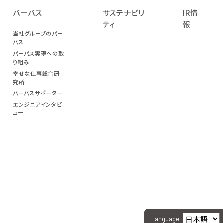
パーパス
サステナビリ
IR情
ティ
報
当社グループのパー
パス
パーパス実現への取
り組み
幸せな仕事総合研
究所
パーパスサポーター
エンジニアインタビ
ュー