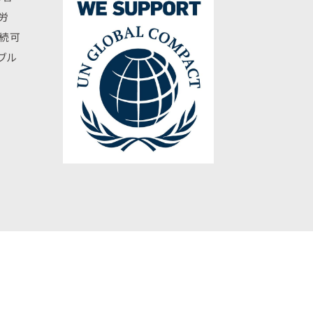
労
持続可
ブル