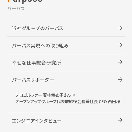
パーパス
当社グループのパーパス
パーパス実現への取り組み
幸せな仕事総合研究所
パーパスサポーター
プロゴルファー 若林舞衣子さん ×
オープンアップグループ
代表取締役会長兼社長 CEO 西田穣
エンジニアインタビュー