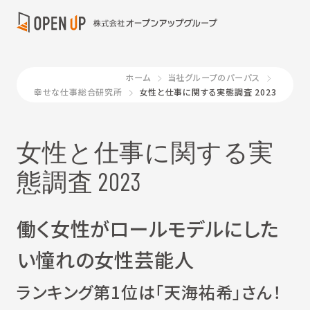
ホーム
当社グループのパーパス
幸せな仕事総合研究所
女性と仕事に関する実態調査 2023
女性と仕事に関する実
態調査 2023
働く女性がロールモデルにした
い憧れの女性芸能人
ランキング第1位は「天海祐希」さん！