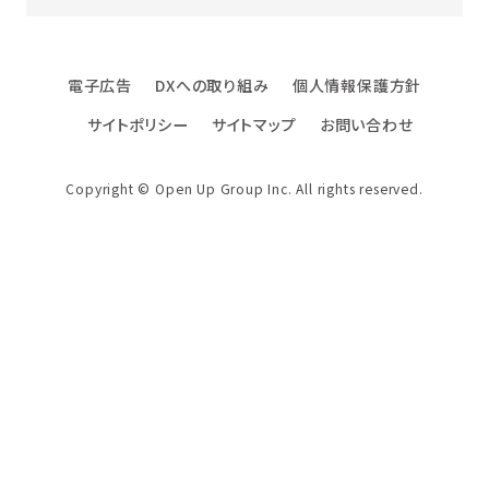
幸せな仕事総合研究所
グループ企業
障害者雇用
パーパスサポーター
数字でみるオープンアップグループ
エンジニアインタビュー
電子広告
DXへの取り組み
個人情報保護方針
エンジニアデータ
サイトポリシー
サイトマップ
お問い合わせ
DXへの取り組み
ファクトブック
Copyright © Open Up Group Inc. All rights reserved.
社名・ロゴ