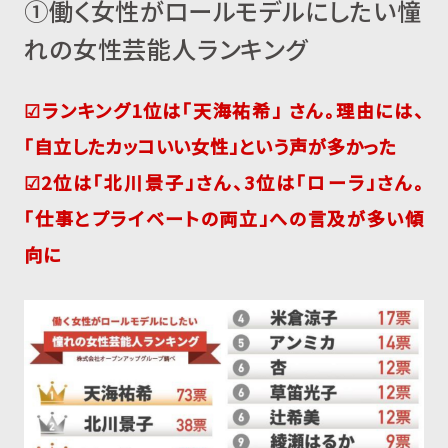
①働く女性がロールモデルにしたい憧
れの女性芸能人ランキング
☑ランキング1位は「天海祐希」 さん。理由には、
「自立したカッコいい女性」という声が多かった
☑2位は「北川景子」さん、3位は「ローラ」さん。
「仕事とプライベートの両立」への言及が多い傾
向に