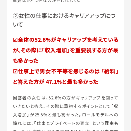
重要なポイントなのかもしれない。
②女性の仕事におけるキャリアアップにつ
いて
☑全体の52.6%がキャリアップを考えている
が、その際に「収入増加」を重要視する方が最
も多かった
☑仕事上で男女不平等を感じるのは 「給料」
と答えた方が 47.1%と最も多かった
回答者の女性は、52.6%の方がキャリアップを図って
いきたいと答え、その際に重視するポイントとして「収
入増加」が25.5%と最も高かった。ロールモデルへの
憧れには、「仕事とプライベートの両立」という理由も