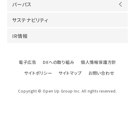
ごあいさつ
IT開発
パーパス
会社概要
建設領域
当社グループのパーパス
サステナビリティ
沿革
海外領域
パーパス実現への取り組み
役員紹介
教育・人材紹介
IR情報
幸せな仕事総合研究所
グループ企業
障害者雇用
パーパスサポーター
数字でみるオープンアップグループ
エンジニアインタビュー
電子広告
DXへの取り組み
個人情報保護方針
エンジニアデータ
サイトポリシー
サイトマップ
お問い合わせ
DXへの取り組み
ファクトブック
Copyright © Open Up Group Inc. All rights reserved.
社名・ロゴ