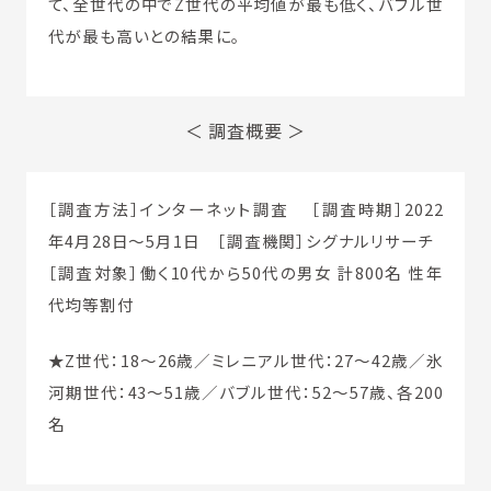
て、全世代の中でZ世代の平均値が最も低く、バブル世
代が最も高いとの結果に。
＜ 調査概要 ＞
［調査方法］インターネット調査 ［調査時期］2022
年4月28日～5月1日 ［調査機関］シグナルリサーチ
［調査対象］働く10代から50代の男女 計800名 性年
代均等割付
★Z世代：18～26歳／ミレニアル世代：27～42歳／氷
河期世代：43～51歳／バブル世代：52～57歳、各200
名