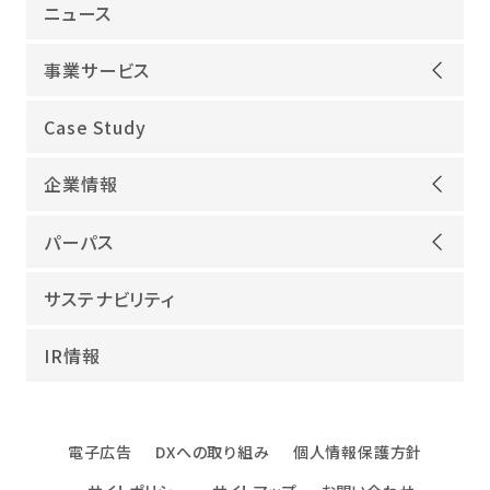
ニュース
事業サービス
オープンアップグループが選ばれる理由
Case Study
機電領域
企業情報
ITインフラ
ごあいさつ
IT開発
パーパス
会社概要
建設領域
当社グループのパーパス
サステナビリティ
沿革
海外領域
パーパス実現への取り組み
役員紹介
教育・人材紹介
IR情報
幸せな仕事総合研究所
グループ企業
障害者雇用
パーパスサポーター
数字でみるオープンアップグループ
エンジニアインタビュー
電子広告
DXへの取り組み
個人情報保護方針
エンジニアデータ