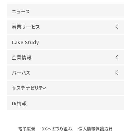
ニュース
事業サービス
オープンアップグループが選ばれる理由
Case Study
機電領域
企業情報
ITインフラ
ごあいさつ
IT開発
パーパス
会社概要
建設領域
当社グループのパーパス
サステナビリティ
沿革
海外領域
パーパス実現への取り組み
役員紹介
教育・人材紹介
IR情報
幸せな仕事総合研究所
グループ企業
障害者雇用
パーパスサポーター
数字でみるオープンアップグループ
エンジニアインタビュー
電子広告
DXへの取り組み
個人情報保護方針