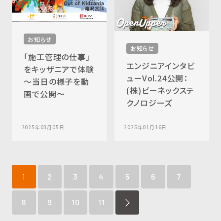
お知らせ
お知らせ
「施工管理の仕事」
エンジニアインタビ
をキッザニアで体験
ューVol.24公開：
～当日の様子を動
(株)ビーネックステ
画で公開～
クノロジーズ
2025年03月05日
2025年01月16日
1
2
3
4
5
6
7
8
9
10
11
NEXT